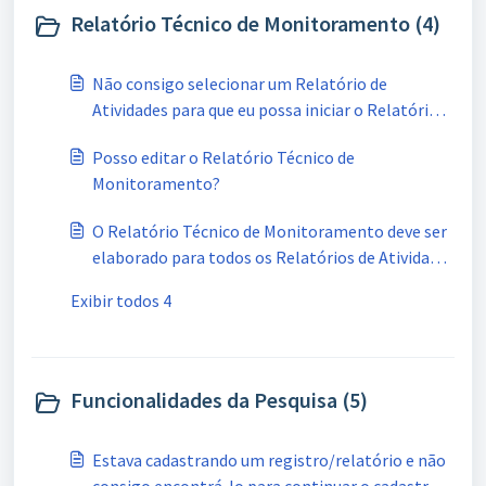
Relatório Técnico de Monitoramento (4)
Não consigo selecionar um Relatório de
Atividades para que eu possa iniciar o Relatório
Técnico de Monitoramento. O que pode estar
Posso editar o Relatório Técnico de
acontecendo?
Monitoramento?
O Relatório Técnico de Monitoramento deve ser
elaborado para todos os Relatórios de Atividades
encaminhados ao Estado?
Exibir todos 4
Funcionalidades da Pesquisa (5)
Estava cadastrando um registro/relatório e não