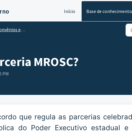
erno
Início
Base de conhecimento
vênios e Parcerias
arceria MROSC?
40 PM
ordo que regula as parcerias celebra
blica do Poder Executivo estadual e