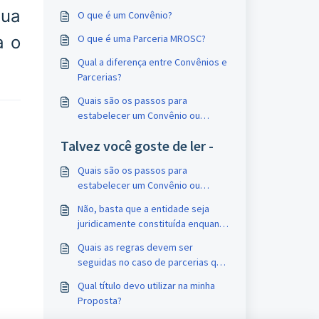
tua
O que é um Convênio?
a o
O que é uma Parceria MROSC?
Qual a diferença entre Convênios e
Parcerias?
Quais são os passos para
estabelecer um Convênio ou
Parceria MROSC?
Talvez você goste de ler -
Quais são os passos para
estabelecer um Convênio ou
Parceria MROSC?
Não, basta que a entidade seja
juridicamente constituída enquanto
entidade privada sem fins
Quais as regras devem ser
lucrativos, sociedades
seguidas no caso de parcerias que
cooperativas previstas na Lei
envolvam obras em imóveis?
Federal nº 9.867/99 ou
Qual título devo utilizar na minha
organizações religiosas.
Proposta?