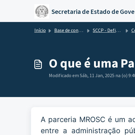
Ir para o conteúdo principal
Secretaria de Estado de Gov
Início
Base de conhecimento
SCCP - Definições Gerais
Con
O que é uma P
Modificado em Sáb, 11 Jan, 2025 na (o) 9:
A parceria MROSC é um ac
entre a administração pú